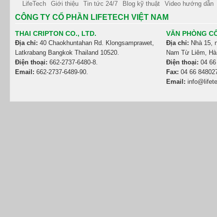
LifeTech
Giới thiệu
Tin tức 24/7
Blog kỹ thuật
Video hướng dẫn
CÔNG TY CỔ PHẦN LIFETECH VIỆT NAM
THAI CRIPTON CO., LTD.
VĂN PHÒNG CÔ
Địa chỉ:
40 Chaokhuntahan Rd. Klongsamprawet,
Địa chỉ:
Nhà 15, 
Latkrabang Bangkok Thailand 10520.
Nam Từ Liêm, Hà 
Điện thoại:
662-2737-6480-8.
Điện thoại:
04 66
Email:
662-2737-6489-90.
Fax:
04 66 84802
Email:
info@lifet
Emirates Việt Nam
Cathay Pacific Việt Nam
Thai Airways
China South