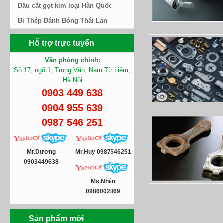
Dầu cắt gọt kim loại Hàn Quốc
Bi Thép Đánh Bóng Thái Lan
Hỗ trợ trực tuyến
Văn phòng chính:
Số 17, ngõ 1, Trung Văn, Nam Từ Liêm,
Hà Nội
0903 449 638
0904 955 639
0987 546 251
Mr.Dương
Mr.Huy 0987546251
0903449638
Ms.Nhàn
0986002869
Sản phẩm mới