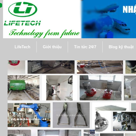
LifeTech
Giới thiệu
Tin tức 24/7
Blog kỹ thuật