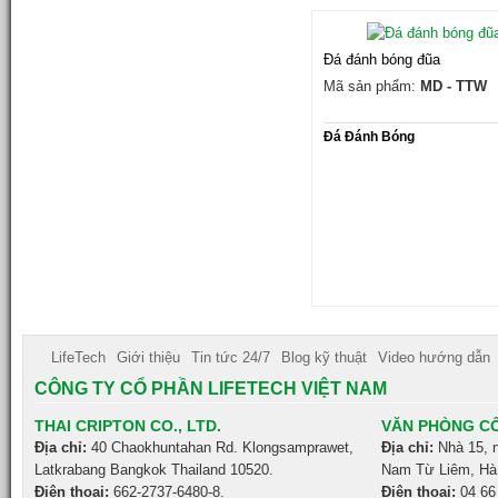
Đá đánh bóng đũa
Mã sản phẩm:
MD - TTW
Đá Đánh Bóng
LifeTech
Giới thiệu
Tin tức 24/7
Blog kỹ thuật
Video hướng dẫn
CÔNG TY CỔ PHẦN LIFETECH VIỆT NAM
THAI CRIPTON CO., LTD.
VĂN PHÒNG CÔ
Địa chỉ:
40 Chaokhuntahan Rd. Klongsamprawet,
Địa chỉ:
Nhà 15, 
Latkrabang Bangkok Thailand 10520.
Nam Từ Liêm, Hà 
Điện thoại:
662-2737-6480-8.
Điện thoại:
04 66