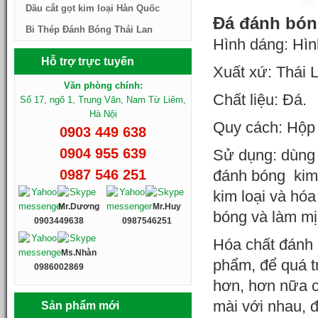
Dầu cắt gọt kim loại Hàn Quốc
Đá đánh bón
Bi Thép Đánh Bóng Thái Lan
Hình dáng: Hìn
Hỗ trợ trực tuyến
Xuất xứ: Thái 
Văn phòng chính:
Chất liệu: Đá.
Số 17, ngõ 1, Trung Văn, Nam Từ Liêm,
Hà Nội
Quy cách: Hộp
0903 449 638
0904 955 639
Sử dụng: dùng 
0987 546 251
đánh bóng kim 
kim loại và hóa
Mr.Dương
Mr.Huy
bóng và làm mị
0903449638
0987546251
Hóa chất đánh 
Ms.Nhàn
phẩm, để quá t
0986002869
hơn, hơn nữa c
mài với nhau, đ
Sản phẩm mới