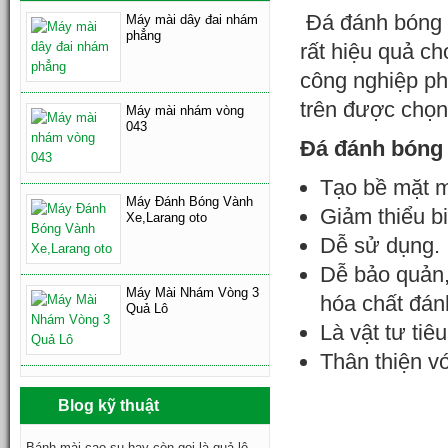
Đá đánh bóng k
Máy mài dây đai nhám
phẳng
rất hiệu quả c
công nghiệp ph
trên được chọn
Máy mài nhám vòng
043
Đá đánh bóng 
Tạo bề mặt 
Máy Đánh Bóng Vành
Giảm thiểu b
Xe,Larang oto
Dễ sử dụng.
Dễ bảo quản,
Máy Mài Nhám Vòng 3
hóa chất đán
Quả Lô
Là vật tư tiê
Thân thiện v
Blog kỹ thuật
Bánh mài cao su hay còn gọi là quả lô