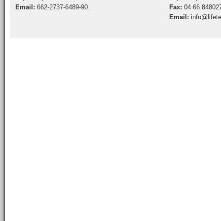
Email:
662-2737-6489-90.
Fax:
04 66 84802
Email:
info@lifet
Emirates Việt Nam
Cathay Pacific Việt Nam
Thai Airways
China South