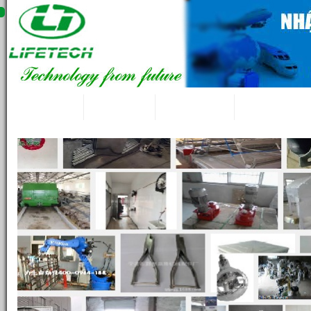
LifeTech
Giới thiệu
Tin tức 24/7
Blog kỹ thuật