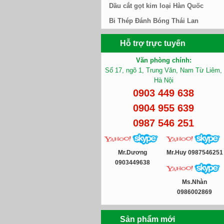
Dầu cắt gọt kim loại Hàn Quốc
Bi Thép Đánh Bóng Thái Lan
Hỗ trợ trực tuyến
Văn phòng chính:
Số 17, ngõ 1, Trung Văn, Nam Từ Liêm,
Hà Nội
0903 449 638
0904 955 639
0987 546 251
Mr.Dương
Mr.Huy 0987546251
0903449638
Ms.Nhàn
0986002869
Sản phẩm mới