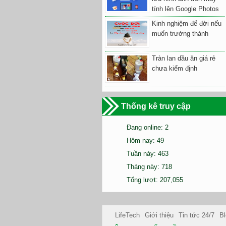
tính lên Google Photos
Kinh nghiệm để đời nếu
muốn trưởng thành
Tràn lan dầu ăn giá rẻ
chưa kiểm định
Thống kê truy cập
Đang online: 2
Hôm nay: 49
Tuần này: 463
Tháng này: 718
Tổng lượt: 207,055
LifeTech
Giới thiệu
Tin tức 24/7
Bl