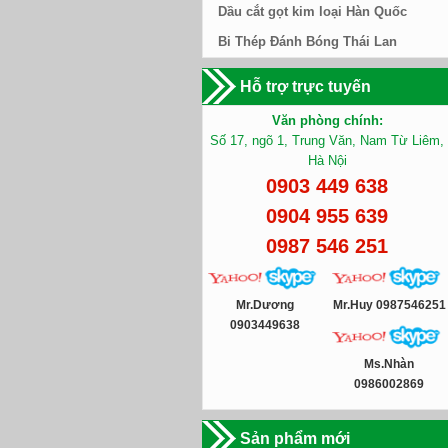
Dầu cắt gọt kim loại Hàn Quốc
Bi Thép Đánh Bóng Thái Lan
Hỗ trợ trực tuyến
Văn phòng chính:
Số 17, ngõ 1, Trung Văn, Nam Từ Liêm,
Hà Nội
0903 449 638
0904 955 639
0987 546 251
Mr.Dương
Mr.Huy 0987546251
0903449638
Ms.Nhàn
0986002869
Sản phẩm mới