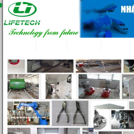
LifeTech
Giới thiệu
Tin tức 24/7
Blog kỹ thuật