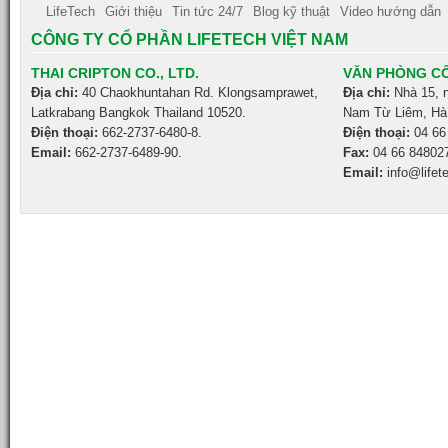
LifeTech
Giới thiệu
Tin tức 24/7
Blog kỹ thuật
Video hướng dẫn
CÔNG TY CỔ PHẦN LIFETECH VIỆT NAM
THAI CRIPTON CO., LTD.
VĂN PHÒNG CÔ
Địa chỉ:
40 Chaokhuntahan Rd. Klongsamprawet,
Địa chỉ:
Nhà 15, 
Latkrabang Bangkok Thailand 10520.
Nam Từ Liêm, Hà 
Điện thoại:
662-2737-6480-8.
Điện thoại:
04 66
Email:
662-2737-6489-90.
Fax:
04 66 84802
Email:
info@lifet
Emirates Việt Nam
Cathay Pacific Việt Nam
Thai Airways
China South