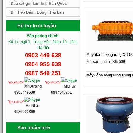
Dầu cắt gọt kim loại Hàn Quốc
Bi Thép Đánh Bóng Thái Lan
Hỗ trợ trực tuyến
Văn phòng chính:
Số 17, ngõ 1, Trung Văn, Nam Từ Liêm,
Hà Nội
0903 449 638
Máy đánh bóng rung XB-5
Mã sản phẩm:
XB-500
0904 955 639
0987 546 251
Máy đánh bóng rung Trung
Mr.Dương
Mr.Huy
0903449638
0987546251
Ms.Nhàn
0986002869
Sản phẩm mới