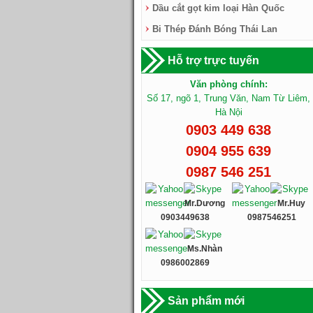
Dầu cắt gọt kim loại Hàn Quốc
Bi Thép Đánh Bóng Thái Lan
Hỗ trợ trực tuyến
Văn phòng chính:
Số 17, ngõ 1, Trung Văn, Nam Từ Liêm,
Hà Nội
0903 449 638
0904 955 639
0987 546 251
Mr.Dương
Mr.Huy
0903449638
0987546251
Ms.Nhàn
0986002869
Sản phẩm mới