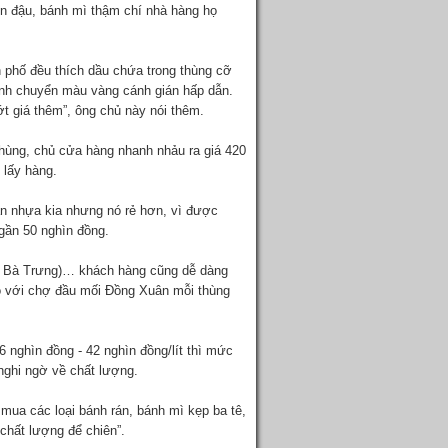
ún đậu, bánh mì thậm chí nhà hàng họ
 phố đều thích dầu chứa trong thùng cỡ
hanh chuyển màu vàng cánh gián hấp dẫn.
ớt giá thêm”, ông chủ này nói thêm.
hùng, chủ cửa hàng nhanh nhảu ra giá 420
 lấy hàng.
an nhựa kia nhưng nó rẻ hơn, vì được
 gần 50 nghìn đồng.
i Bà Trưng)… khách hàng cũng dễ dàng
so với chợ đầu mối Đồng Xuân mỗi thùng
6 nghìn đồng - 42 nghìn đồng/lít thì mức
nghi ngờ về chất lượng.
 mua các loại bánh rán, bánh mì kẹp ba tê,
 chất lượng để chiên”.