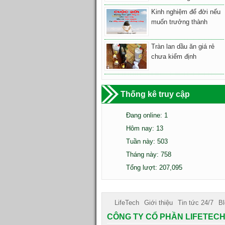
Kinh nghiệm để đời nếu
muốn trưởng thành
Tràn lan dầu ăn giá rẻ
chưa kiểm định
Thống kê truy cập
Đang online: 1
Hôm nay: 13
Tuần này: 503
Tháng này: 758
Tổng lượt: 207,095
LifeTech
Giới thiệu
Tin tức 24/7
Bl
CÔNG TY CỔ PHẦN LIFETECH