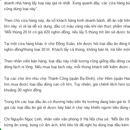
doanh nhà hàng lấy loại này giá rẻ nhất. Xung quanh đây, các cửa hàng b
cũng dùng loại này”.
Theo chủ cửa hàng này, đa số khách hàng kinh doanh bánh, đồ ăn vặt trên
lớn này, vì rẻ lại dễ sử dụng, dầu có màu vàng nâu khi rán thực phẩm n
“Mỗi thùng 20 lít có giá 420 nghìn đồng, nếu lấy 5 thùng trở lên sẽ được b
Tại một cửa hàng khác ở chợ Đồng Xuân, khi được hỏi loại dầu ăn đóng t
nghìn đồng/thùng loại 20 lít. Khách lấy cả thùng, không bán lẻ, trả tiền mới
Theo nhân viên bán hàng, loại dầu này chất lượng cũng giống dầu đóng c
đóng bịch ni lông. Nếu mua loại bịch này, mỗi thùng khách tiết kiệm được
Tại các chợ lớn như chợ Thành Công (quận Ba Đình), chợ Hôm (quận Ha
tìm mua được loại dầu đóng can cỡ lớn. Tuy nhiên, giá chênh lệch hơn 
khoảng 30 nghìn đồng.
Trong khi các loại dầu ăn có thương hiệu trên thị trường đang bán giá từ 3
giá các loại dầu ăn giá rẻ được bày bán ở chợ này khiến người tiêu dùng 
Chị Nguyễn Ngọc Linh, nhân viên văn phòng ở Hà Nội chia sẻ: “Mỗi lần tôi
trứng ăn xong, bụng cứ ấm ách, khó tiêu tôi đã nghi họ dùng loại dầu kém