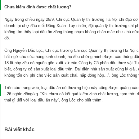
Chưa kiểm định được chất lượng?
Ngay trong chiều ngày 29/9, Chi cục Quản lý thị trường Hà Nội chỉ đạo cơ
doanh tại chợ đầu mối Đồng Xuân. Tuy nhiên, đội quản lý thị trường chỉ ph
không tìm thấy loại dầu ăn đóng thùng nhựa không nhãn mác như chủ cửa
đó.
Ông Nguyễn Đắc Lộc, Chi cục trưởng Chi cục Quản lý thị trường Hà Nội cho
bất ngờ các cửa hàng kinh doanh, họ đều chứng minh được các thùng dầu 
18 lít này đều có nguồn gốc xuất xứ của Công ty Cổ phần dầu thực vật T
biết, công ty có sản xuất loại dầu trên. Đại diện nhà sản xuất cũng lý giải,
không tốn chi phí cho việc sản xuất chai, nắp đóng hộp…”, ông Lộc thông t
Trên các trang web, loại dầu ăn có thương hiệu này cũng được quảng cáo b
- 26 nghìn đồng/kg. “Khi chưa có kết quả kiểm định chất lượng, tạm thời 
thái gì đối với loại dầu ăn này”, ông Lộc cho biết thêm.
Bài viết khác