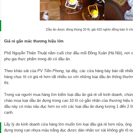
Dầu ăn được đóng thùng 20 lít, giá 420 nghìn đồng bán ở c
Giá rẻ gắn mác thương hiệu lớn
Phố Nguyễn Thiện Thuật nằm cuối chợ đầu mối Đồng Xuân (Hà Nội), nơi c
phụ gia thực phẩm trong đó có dầu ăn.
Theo khảo sát của PV
Tiền Phong
, tại đây, các cửa hàng bày bán rất nhiề
hàng chục lít có giá rẻ hơn rất nhiều so với những loại dầu ăn thông thư
thị.
Trong vai người mua hàng tìm kiếm loại dầu ăn giá rẻ về kinh doanh, ch
chào mua loại dầu ăn đựng trong can 10 lít có gắn nhãn của thương hiệu l
dầu này có màu nâu đục hơn so với các loại dầu ăn dung lượng 1 đến 2 lí
cạnh.
Lấy lý do kinh doanh cửa hàng lớn muốn tìm loại dầu giá rẻ hơn nữa, ông 
đựng trong can nhựa màu trắng đục được dán nhãn sơ sài không ghi rõ nơi 