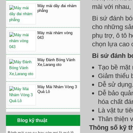
mài với nhau, 
Máy mài dây đai nhám
phẳng
Bi sứ đánh bó
cho những sản
Máy mài nhám vòng
phụ trợ, ô tô
043
chọn lựa cao 
Bi sứ đánh bó
Máy Đánh Bóng Vành
Xe,Larang oto
Tạo bề mặt 
Giảm thiểu 
Dễ sử dụng
Máy Mài Nhám Vòng 3
Quả Lô
Dễ bảo quản
hóa chất đá
Là vật tư ti
Thân thiện 
Blog kỹ thuật
Thông số kỹ t
Bánh mài cao su hay còn gọi là quả lô