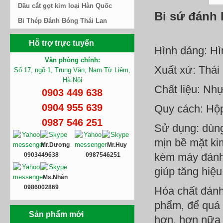
Dầu cắt gọt kim loại Hàn Quốc
Bi sứ đánh 
Bi Thép Đánh Bóng Thái Lan
Hỗ trợ trực tuyến
Hình dáng: Hìn
Văn phòng chính:
Xuất xứ: Thái
Số 17, ngõ 1, Trung Văn, Nam Từ Liêm,
Hà Nội
Chất liệu: Nh
0903 449 638
0904 955 639
Quy cách: Hộ
0987 546 251
Sử dụng: dùng
mịn bề mặt kim
Mr.Dương
Mr.Huy
kèm máy đánh 
0903449638
0987546251
giúp tăng hiệ
Ms.Nhàn
0986002869
Hóa chất đánh
phẩm, để quá 
Sản phẩm mới
hơn, hơn nữa 