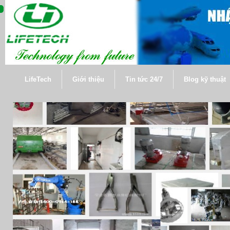
LifeTech
Giới thiệu
Tin tức 24/7
Blog kỹ thuật