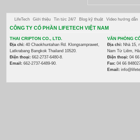
LifeTech
Giới thiệu
Tin tức 24/7
Blog kỹ thuật
Video hướng dẫn
CÔNG TY CỔ PHẦN LIFETECH VIỆT NAM
THAI CRIPTON CO., LTD.
VĂN PHÒNG CÔ
Địa chỉ:
40 Chaokhuntahan Rd. Klongsamprawet,
Địa chỉ:
Nhà 15, 
Latkrabang Bangkok Thailand 10520.
Nam Từ Liêm, Hà 
Điện thoại:
662-2737-6480-8.
Điện thoại:
04 66
Email:
662-2737-6489-90.
Fax:
04 66 84802
Email:
info@lifet
Emirates Việt Nam
Cathay Pacific Việt Nam
Thai Airways
China South