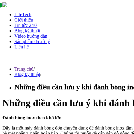
LifeTech
Giới thiệu
Tin tức 24/7
Blog kỹ thuật
Video hướng dẫn
Sản phẩm đã xử lý
Liên hệ
Trang chủ
/
Blog kỹ thuật
/
Những điều cần lưu ý khi đánh bóng in
Những điều cần lưu ý khi đánh 
Đánh bóng inox theo khổ lớn
Đây là một máy đánh bóng đơn chuyên dùng để đánh bóng inox tấm 
bề mặt phẳng, nhẵn hoàn hảo. Chúng tôi muốn đề cập đến độ đồng đề