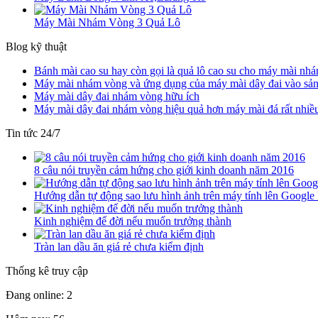
Máy Mài Nhám Vòng 3 Quả Lô
Blog kỹ thuật
Bánh mài cao su hay còn gọi là quả lô cao su cho máy mài nh
Máy mài nhám vòng và ứng dụng của máy mài dây đai vào sản
Máy mài dây đai nhám vòng hữu ích
Máy mài dây đai nhám vòng hiệu quả hơn máy mài đá rất nhiều
Tin tức 24/7
8 câu nói truyền cảm hứng cho giới kinh doanh năm 2016
Hướng dẫn tự động sao lưu hình ảnh trên máy tính lên Google
Kinh nghiệm để đời nếu muốn trưởng thành
Tràn lan dầu ăn giá rẻ chưa kiểm định
Thống kê truy cập
Đang online: 2