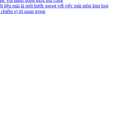
ác với đánh bóng inox thủ công
ật liệu mài là một bước ngoạt với việc mài mòn kim loại
chiếm vị trí quan trọng