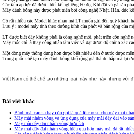
Các tấm áp lực đã được thiết kế nghiêng 60 độ, Khi đặt và gá sản p
Máy đánh bóng này được phát triển bởi công nghệ Nhật, Hàn, đúc kết 
Có rất nhiều các Model khác nhau mà LT muốn gửi đến quý khách h
Lưu ý : model máy tính theo đường kính của phớt và bản rộng của m
LT được biết đây không phải là công nghệ mới, phát triển côn nghệ n
Máy móc chỉ là thay công nhân làm việc và đạt được độ chính xác ca
Một dòng máy thông dụng hơn được biết nhiều đến ở nước được mệnh
Trung quốc chế tạo máy đánh bóng khổ rộng giá thành thấp mà lại ưu 
Việt Nam có thể chế tạo những loại máy như này nhưng với điề
Bài viết khác
Bánh mài cao su hay còn gọi là quả lô cao su cho máy mài nh
Máy mài nhám vòng và ứng dụng của máy mài dây đai vào sản
Máy mài dây đai nhám vòng hữu ích
Máy mài dây đai nhám vòng hiệu quả hơn máy mài đá rất nhiều