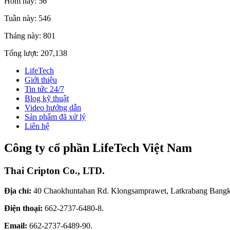
Hôm nay: 56
Tuần này: 546
Tháng này: 801
Tổng lượt: 207,138
LifeTech
Giới thiệu
Tin tức 24/7
Blog kỹ thuật
Video hướng dẫn
Sản phẩm đã xử lý
Liên hệ
Công ty cổ phần LifeTech Việt Nam
Thai Cripton Co., LTD.
Địa chỉ:
40 Chaokhuntahan Rd. Klongsamprawet, Latkrabang Bangk
Điện thoại:
662-2737-6480-8.
Email:
662-2737-6489-90.