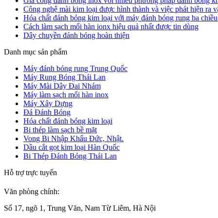
Gia công đánh bóng inox với nhiều phương pháp đánh bóng kh
Công nghệ mài kim loại được hình thành và việc phát hiện ra v
Hóa chất đánh bóng kim loại với máy đánh bóng rung ba chiều 
Cách làm sạch mối hàn ionx hiệu quả nhất được tin dùng
Dây chuyền đánh bóng hoàn thiện
Danh mục sản phẩm
Máy đánh bóng rung Trung Quốc
Máy Rung Bóng Thái Lan
Máy Mài Dây Đai Nhám
Máy làm sạch mối hàn inox
Máy Xây Dựng
Đá Đánh Bóng
Hóa chất đánh bóng kim loại
Bi thép làm sạch bề mặt
Vong Bi Nhập Khẩu Đức, Nhật.
Dầu cắt gọt kim loại Hàn Quốc
Bi Thép Đánh Bóng Thái Lan
Hỗ trợ trực tuyến
Văn phòng chính:
Số 17, ngõ 1, Trung Văn, Nam Từ Liêm, Hà Nội