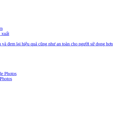
ám
 xuất
 và đem lại hiệu quả cũng như an toàn cho người sử dụng hơn
 Photos