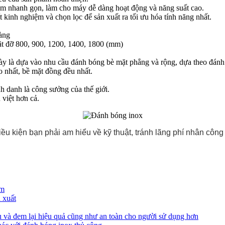
hảm nhanh gọn, làm cho máy dễ dàng hoạt động và năng suất cao.
kinh nghiệm và chọn lọc để sản xuất ra tối ưu hóa tính năng nhất.
àng
ặt đỡ 800, 900, 1200, 1400, 1800 (mm)
ày là dựa vào nhu cầu đánh bóng bè mặt phẳng và rộng, dựa theo đánh 
o nhất, bề mặt đồng đều nhất.
 danh là công sưởng của thế giới.
việt hơn cả.
u kiện bạn phải am hiểu về kỹ thuật, tránh lãng phí nhân công
ám
 xuất
 và đem lại hiệu quả cũng như an toàn cho người sử dụng hơn