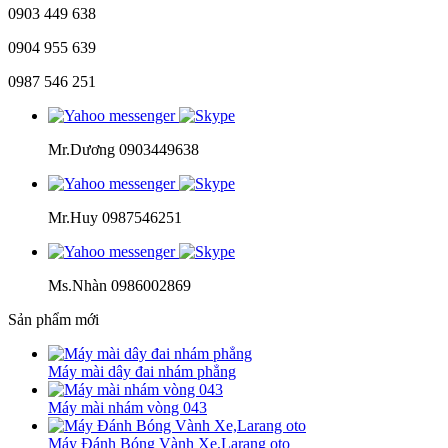
0903 449 638
0904 955 639
0987 546 251
Mr.Dương 0903449638
Mr.Huy 0987546251
Ms.Nhàn 0986002869
Sản phẩm mới
Máy mài dây đai nhám phẳng
Máy mài nhám vòng 043
Máy Đánh Bóng Vành Xe,Larang oto